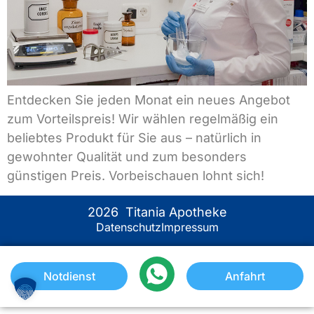
Entdecken Sie jeden Monat ein neues Angebot
zum Vorteilspreis! Wir wählen regelmäßig ein
beliebtes Produkt für Sie aus – natürlich in
gewohnter Qualität und zum besonders
günstigen Preis. Vorbeischauen lohnt sich!
2026 Titania Apotheke
Datenschutz
Impressum
Notdienst
Anfahrt